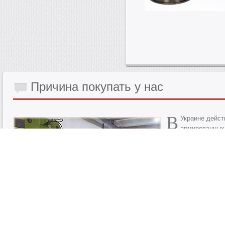
Причина
покупать у нас
В
Украине дейст
армированных
предприятие прини
выполнение. Сегод
материалы: рынок 
чревато преждевре
рулетку"? Имея за
решения - дешевле
выполняют замену 
агрегатов.