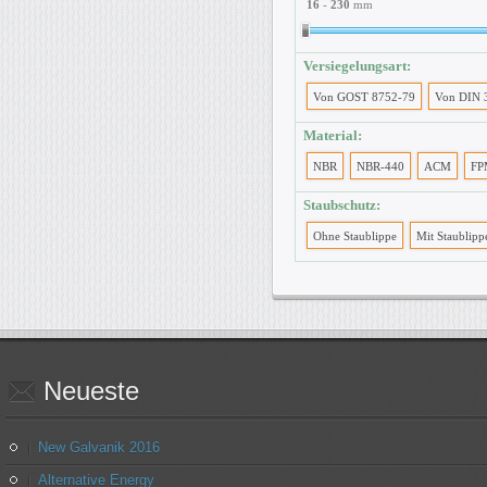
16
-
230
mm
Versiegelungsart:
Von GOST 8752-79
Von DIN 
Material:
NBR
NBR-440
ACM
FP
Staubschutz:
Ohne Staublippe
Mit Staublipp
Neueste
New Galvanik 2016
Alternative Energy