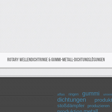
ROTARY WELLENDICHTRINGE & GUMMI-METALL-DICHTUNGSLÖSUNGEN
gummi
ringen
aflas
unser
dichtungen
produk
stoßdämpfer
produzieren
metall
produktion