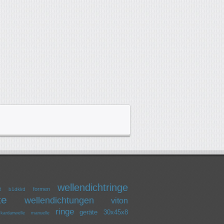
wellendichtringe
e
formen
b1dklrd
te
wellendichtungen
viton
ringe
geräte
30x45x8
kardanwelle
manuelle