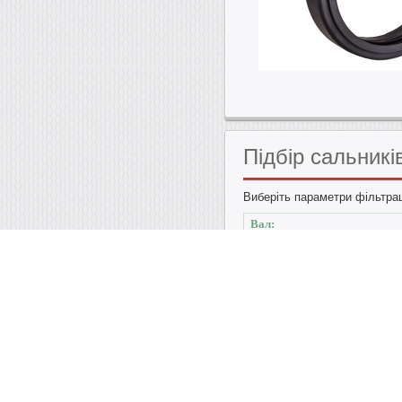
Підбір
сальникі
Виберіть параметри фільтрац
Вал:
7
-
200
mm
Посадковий отвір:
16
-
230
mm
Тип сальника:
Згідно ГОСТ 8752-79
Зідно 