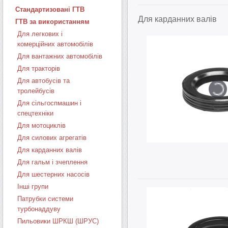
Стандартизовані ГТВ
Для карданних валів
ГТВ за використанням
Для легкових і
комерційних автомобілів
Для вантажних автомобілів
Для тракторів
Для автобусів та
тролейбусів
Для сільгоспмашин і
спецтехніки
Для мотоциклів
Для силових агрегатів
Для карданних валів
Для гальм і зчеплення
Для шестерних насосів
Інші групи
Патрубки системи
турбонаддуву
Пильовики ШРКШ (ШРУС)