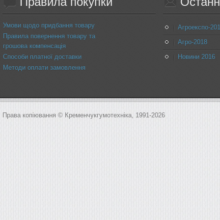
Правила
покупки
Останн
Умови щодо придбання товару
Агроекспо-20
Правила повернення товару та
Агро-2018
грошова компенсація
Способи платної доставки
Новини 2016
Методи оплати замовлення
Права копіювання © Кременчукгумотехніка, 1991-2026