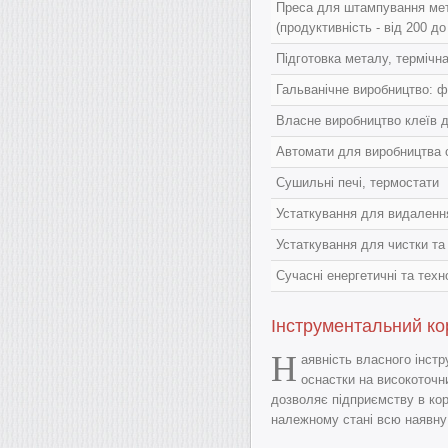
Преса для штампування мета
(продуктивність - від 200 д
Підготовка металу, термічн
Гальванічне виробництво: 
Власне виробництво клеїв д
Автомати для виробництва 
Сушильні печі, термостати
Устаткування для видаленн
Устаткування для чистки т
Сучасні енергетичні та техн
Інструментальний кор
Н
аявність власного інст
оснастки на високоточн
дозволяє підприємству в кор
належному стані всю наявну