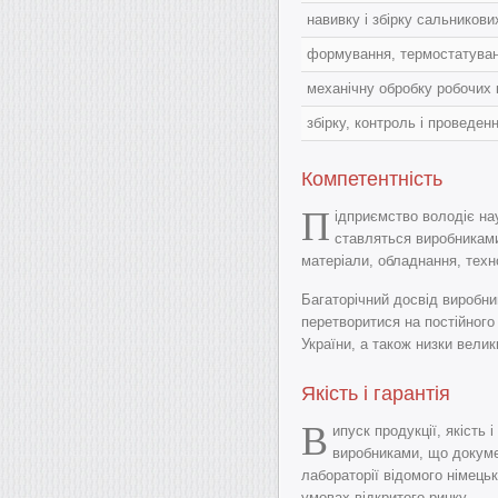
навивку і збірку сальников
формування, термостатува
механічну обробку робочих
збірку, контроль і проведен
Компетентність
П
ідприємство володіє на
ставляться виробниками
матеріали, обладнання, техно
Багаторічний досвід виробн
перетворитися на постійног
України, а також низки велик
Якість і гарантія
В
ипуск продукції, якість
виробниками, що докуме
лабораторії відомого німець
умовах відкритого ринку.