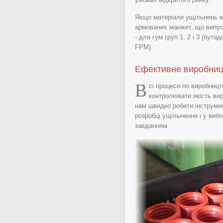
Якщо матеріали ущільнень в
армованих манжет, що випуск
- для гум груп 1, 2 і 3 (бута
FPM).
Ефективне виробниц
В
сі процеси по виробниц
контролювати якість вир
нам швидко робити інструме
розробці ущільнення і у вибо
завданням.