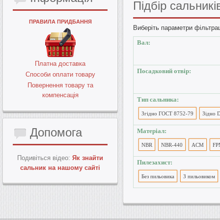
Підбір
сальникі
ПРАВИЛА ПРИДБАННЯ
Виберіть параметри фільтрац
Вал:
Платна доставка
Посадковий отвір:
Способи оплати товару
Повернення товару та
компенсація
Тип сальника:
Згідно ГОСТ 8752-79
Зідно 
Допомога
Матеріал:
NBR
NBR-440
ACM
FP
Подивіться відео:
Як знайти
Пилезахист:
сальник на нашому сайті
Без пильовика
З пильовиком