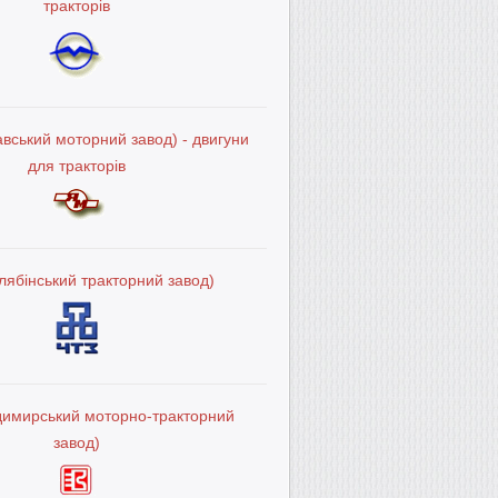
тракторів
вський моторний завод) - двигуни
для тракторів
лябінський тракторний завод)
димирський моторно-тракторний
завод)