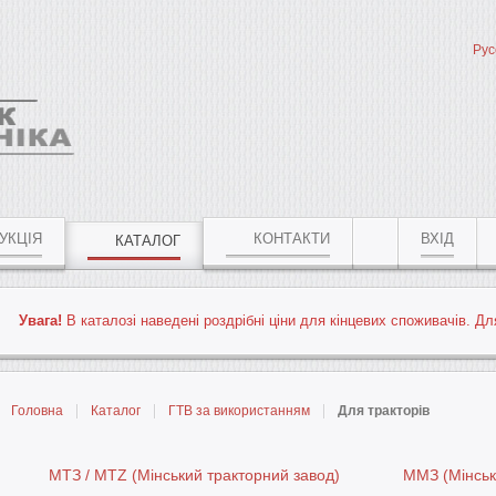
Рус
УКЦІЯ
КОНТАКТИ
ВХІД
КАТАЛОГ
Увага!
В каталозі наведені роздрібні
ціни для кінцевих споживачів
. Дл
Головна
Каталог
ГТВ за використанням
Для тракторів
МТЗ / MTZ (Мінський тракторний завод)
ММЗ (Мінськ