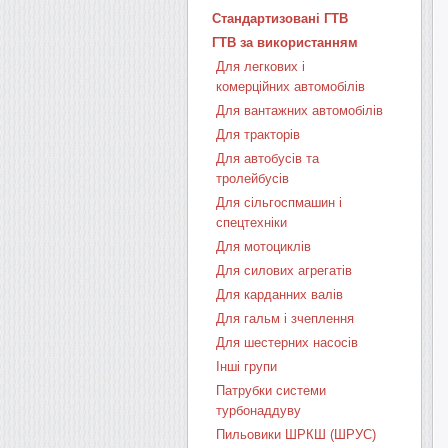
Стандартизовані ГТВ
ГТВ за використанням
Для легкових і
комерційних автомобілів
Для вантажних автомобілів
Для тракторів
Для автобусів та
тролейбусів
Для сільгоспмашин і
спецтехніки
Для мотоциклів
Для силових агрегатів
Для карданних валів
Для гальм і зчеплення
Для шестерних насосів
Інші групи
Патрубки системи
турбонаддуву
Пильовики ШРКШ (ШРУС)